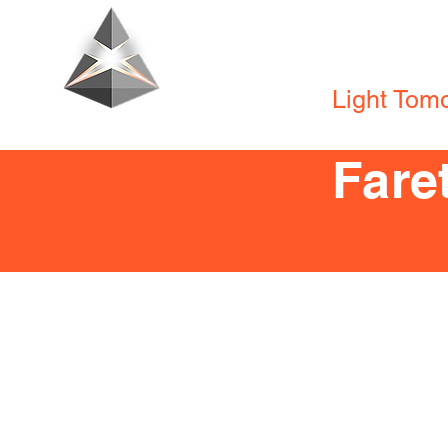
Tecno Lighti
Light Tom
Fare