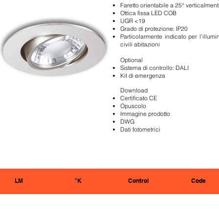
Faretto orientabile a 25° verticalmen
Ottica fissa LED COB
UGR <19
Grado di protezione: IP20
Particolarmente indicato per l’illum
civili abitazioni
Optional
Sistema di controllo: DALI
Kit di emergenza
Download
Certificato CE
Opuscolo
Immagine prodotto
DWG
Dati fotometrici
LM
°K
Control
Code