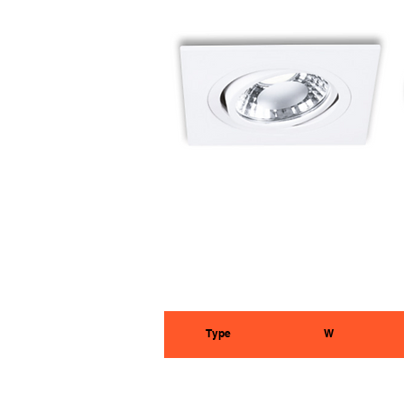
Type
W