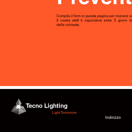
Compila il form in questa pagina per ricevere un
Il nostro staff ti risponderà entro 5 giorni l
della richiesta.
Tecno Lighting
Light Tomorrow
Indirizzo