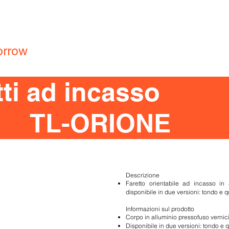
Produzione
Relamping
Garanzia
Cert
ng
orrow
Home
Prodotti
Azienda
Portfolio
tti ad incasso
TL-ORIONE
Descrizione
Faretto orientabile ad incasso in
disponibile in due versioni: tondo e 
Informazioni sul prodotto
Corpo in alluminio pressofuso vernicia
Disponibile in due versioni: tondo e 