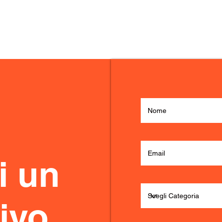
i un
ivo