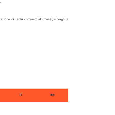
te
inazione di centri commerciali, musei, alberghi e
IT
EN