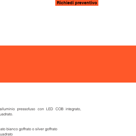
Richiedi preventivo
ificazioni
Job career
Press room
Contatti
MedaLux
 alluminio pressofuso con LED COB integrato,
quadrato.
to bianco goffrato o silver goffrato
quadrato