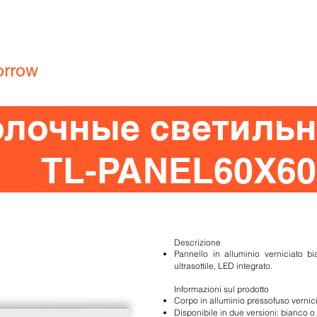
Производство
Релампинг
Гарантия
Серт
ng
orrow
Главная
Продукция
Компания
Портфолио
олочные светиль
TL-PANEL60X60
Descrizione
Pannello in alluminio verniciato b
ultrasottile, LED integrato.
Informazioni sul prodotto
Corpo in alluminio pressofuso vernic
Disponibile in due versioni: bianco o