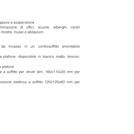
 oppure a sospensione
uminazione di uffici, scuole, alberghi, centri
 mostre, musei e abitazioni.
da incasso in un controsoffitto smontabile
a plafone, disponibile in bianco matto, bronzo,
a plafone
e a soffitto per driver dim. 160x110x35 mm per
ssione elettrica a soffitto 120x120x60 mm per