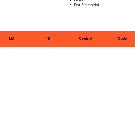
Dati fotometrici
LM
°K
Control
Code