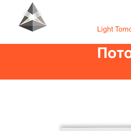
Tecno Lighti
Light Tom
Пот