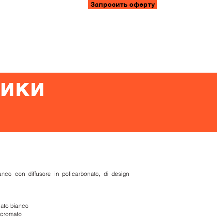
Запросить оферту
ификаты
Работа
Пресса
Контакты
MedaLux
ники
ianco con diffusore in policarbonato, di design
iato
bianco
cromato