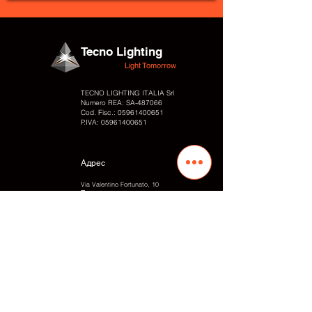
Tecno Lighting
Light Tomorrow
TECNO LIGHTING ITALIA Srl
Numero REA: SA-
487066
Cod. Fisc.:
05961400651
P.IVA:
05961400651
Адрес
Via Valentino Fortunato, 10
Промышленная зона
84095 - Giffoni Valle Piana (SA) Италия
Контакты
Tel.:
+39 089866010
Fax: +
39 0899828054
Cell. / WhatsApp:
+39 3497848818
E-mail: info
@tecnolighting.it
E-mail: tecnolightingsrl@yahoo.com
Web: www.tecnolighting.net