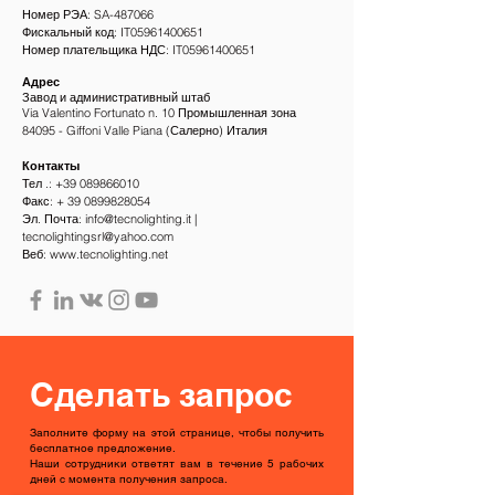
Номер РЭА: SA-487066
Фискальный код: IT05961400651
Номер плательщика НДС: IT05961400651
Адрес
Завод и административный штаб
Via Valentino Fortunato n. 10 Промышленная зона
84095 - Giffoni Valle Piana (Салерно) Италия
Контакты
Тел .:
+39 089866010
Факс: +
39 0899828054
Эл. Почта: info
@tecnolighting.it |
tecnolightingsrl@yahoo.com
Веб: www.tecnolighting.net
Сделать запрос
Заполните форму на этой странице, чтобы получить
бесплатное предложение.
Наши сотрудники ответят вам в течение 5 рабочих
дней с момента получения запроса.