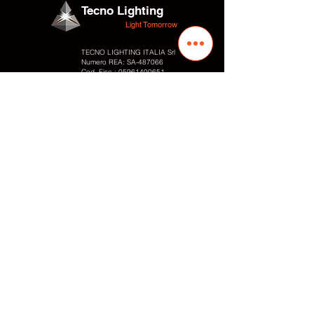
Tecno Lighting
Light Tomorrow
TECNO LIGHTING ITALIA Srl
Numero REA: SA-
487066
Cod. Fisc.:
05961400651
P.IVA:
05961400651
Адрес
Via Valentino Fortunato, 10
Промышленная зона
84095 - Giffoni Valle Piana (SA) Италия
Контакты
Tel.:
+39 089866010
Fax: +
39 0899828054
Cell. / WhatsApp:
+39 3497848818
E-mail: info
@tecnolighting.it
E-mail: tecnolightingsrl@yahoo.com
Web: www.tecnolighting.net
Ссылка