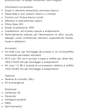
policarbonato, di design ultrasottile, LED integrato.
Informazioni sul prodotto
Corpo in alluminio pressofuso verniciato
bianco
Disponibile in due versioni: bianco o
cromato
Cornice con finitura bianco lucido
Diffusore in policarbonato opaco
Ottica fissa LED
Grado di protezione: IP20
Installazione: ad incasso oppure a sospensione
Particolarmente indicato per l’illuminazione di uffici, scuole,
alberghi, centri commerciali, ristoranti, supermercati, mostre,
musei e abitazioni.
Accessori:
Kit molle 4 pz.
per montaggio da incasso in un controsoffitto
smontabile pannellato standard
Kit 6 cavi 150 cm in acciaio e base a soffitto per driver dim.
160x110x35 mm per montaggio a sospensione
Kit cavo 1,5 Mt e scatola di connessione elettrica a soffitto
120x120x60 mm per montaggio a sospensione
Optional
Sistema di controllo: DALI
Kit di emergenza
Download
Certificato CE
Opuscolo
Immagine prodotto
DWG
Dati fotometrici