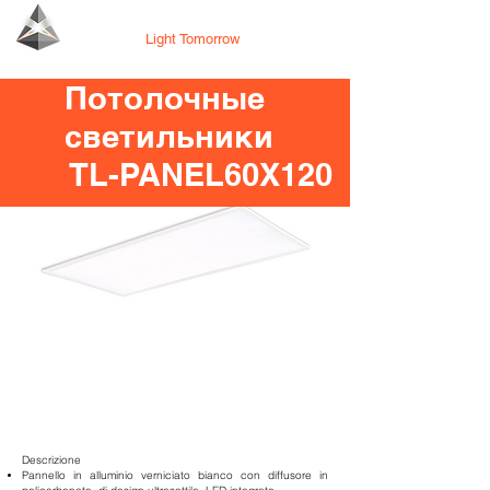
Tecno Lighting
Light Tomorrow
Потолочные
светильники
TL-PANEL60X120
Descrizione
Pannello in alluminio verniciato bianco con diffusore in