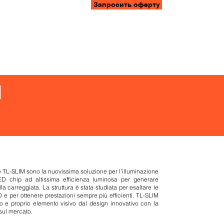
Запросить оферту
ификаты
Работа
Пресса
Контакты
MedaLux
и
e TL-SLIM sono la nuovissima soluzione per l’illuminazione
LED chip ad altissima efficienza luminosa per generare
a carreggiata. La struttura è stata studiata per esaltare le
D e per ottenere prestazioni sempre più efficienti. TL-SLIM
o e proprio elemento visivo dal design innovativo con la
sul mercato.