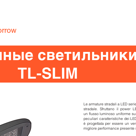
Производство
Релампинг
Гарантия
Серт
ng
orrow
Главная
Продукция
Компания
Портфолио
чные светильник
TL-SLIM
Le armature stradali a LED seri
stradale. Sfruttano il power 
un flusso luminoso uniforme sull
peculiari caratteristiche dei LE
è progettata per essere un ver
migliore performance presente 