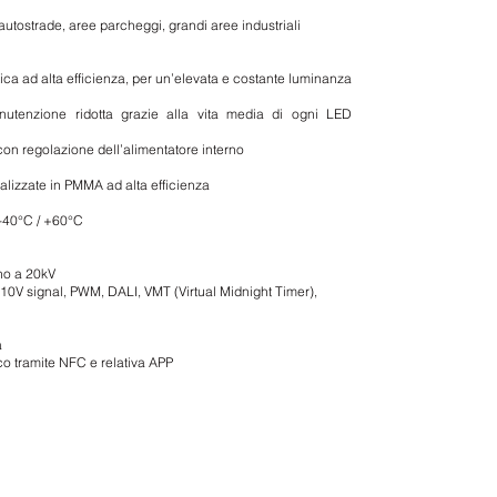
autostrade, aree parcheggi, grandi aree industriali
ica ad alta efficienza, per un’elevata e costante luminanza
nutenzione ridotta grazie alla vita media di ogni LED
con regolazione dell’alimentatore interno
alizzate in PMMA ad alta efficienza
 -40°C / +60°C
ino a 20kV
-10V signal, PWM, DALI, VMT (Virtual Midnight Timer),
a
co tramite NFC e relativa APP