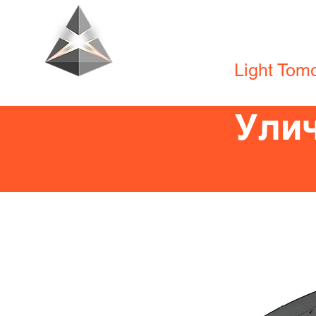
Tecno Lighti
Light Tom
Ули