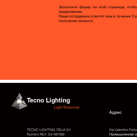
Заполните форму на этой странице, чтоб
предложение.
Наши сотрудники ответят вам в течение 5 
получения запроса.
Tecno Lighting
Light Tomorrow
Адрес
TECNO LIGHTING ITALIA Srl
Via Valentino Fortu
Numero REA: SA-
487066
Промышленная з