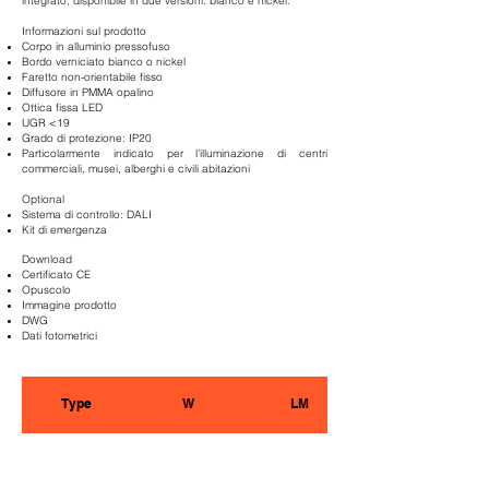
integrato, disponibile in due versioni: bianco e nickel.
Informazioni sul prodotto
Corpo in alluminio pressofuso
Bordo verniciato bianco o nickel
Faretto non-orientabile fisso
Diffusore in PMMA opalino
Ottica fissa LED
UGR <19
Grado di protezione: IP20
Particolarmente indicato per l’illuminazione di centri
commerciali, musei, alberghi e civili abitazioni
Optional
Sistema di controllo: DALI
Kit di emergenza
Download
Certificato CE
Opuscolo
Immagine prodotto
DWG
Dati fotometrici
Type
W
LM