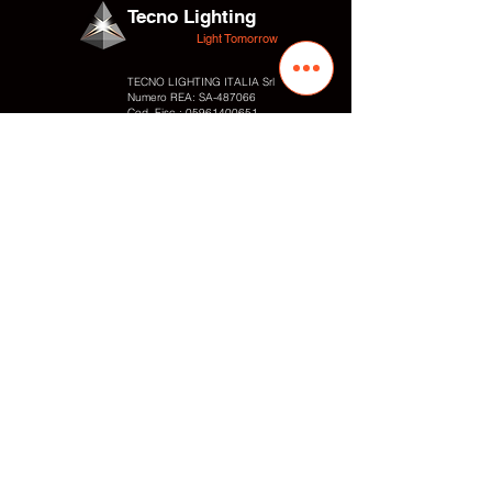
Tecno Lighting
Light Tomorrow
TECNO LIGHTING ITALIA Srl
Numero REA: SA-
487066
Cod. Fisc.:
05961400651
P.IVA:
05961400651
Адрес
Via Valentino Fortunato, 10
Промышленная зона
84095 - Giffoni Valle Piana (SA) Италия
Контакты
Tel.:
+39 089866010
Fax: +
39 0899828054
Cell. / WhatsApp:
+39 3497848818
E-mail: info
@tecnolighting.it
E-mail: tecnolightingsrl@yahoo.com
Web: www.tecnolighting.net
Ссылка