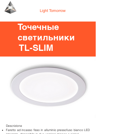
Tecno Lighting
Light Tomorrow
Точечные
светильники
TL-SLIM
Descrizione
Faretto ad incasso fisso in alluminio pressofuso
bianco LED