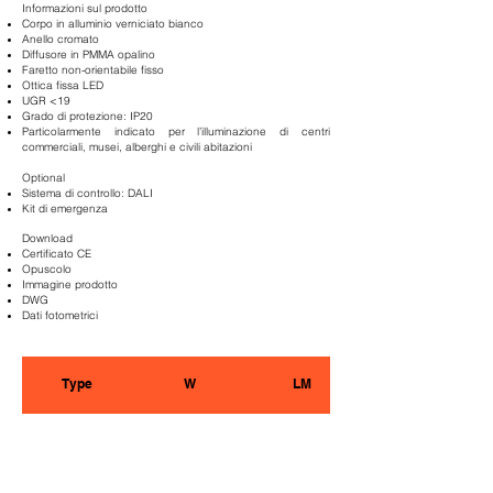
Informazioni sul prodotto
Corpo in alluminio verniciato bianco
Anello cromato
Diffusore in PMMA opalino
Faretto non-orientabile fisso
Ottica fissa LED
UGR <19
Grado di protezione: IP20
Particolarmente indicato per l’illuminazione di centri
commerciali, musei, alberghi e civili abitazioni
Optional
Sistema di controllo: DALI
Kit di emergenza
Download
Certificato CE
Opuscolo
Immagine prodotto
DWG
Dati fotometrici
Type
W
LM