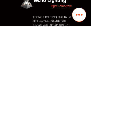
Tecno Lighting
Light Tomorrow
TECNO LIGHTING ITALIA Srl
REA number: SA-487066
Fiscal Code:
05961400651
VAT number:
05961400651
Address
10 Valentino Fortunato Str.
Industrial Area
84095 – Giffoni Valle Piana (SA) Italy
Contacts
Phone:
+39 089866010
Fax: +
39 0899828054
E-mail: info
@tecnolighting.it
E-mail: tecnolightingsrl@yahoo.com
Web: www.tecnolighting.net
Link
Production