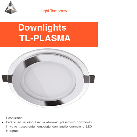
Tecno Lighting
Light Tomorrow
Downlights
TL-PLASMA
Descrizione
Faretto ad incasso fisso in alluminio pressofuso con bordo
in vetro trasparente temperato con anello cromato e LED
integrato.