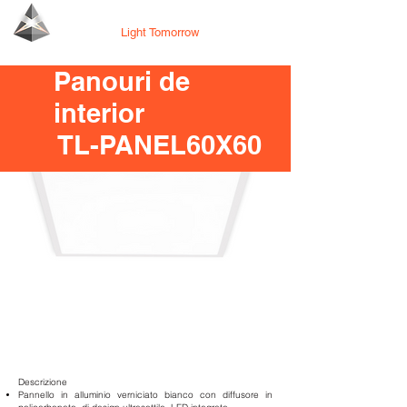
Tecno Lighting
Light Tomorrow
Panouri de
interior
TL-PANEL60X60
Descrizione
Pannello in alluminio verniciato bianco con diffusore in