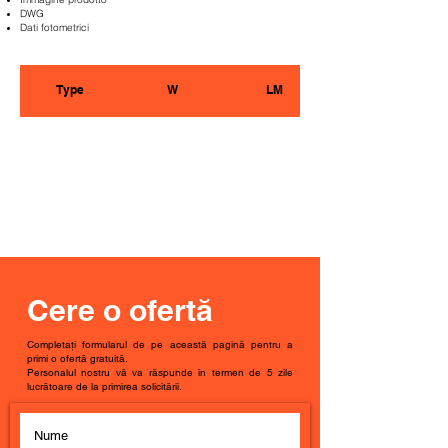
DWG
Dati fotometrici
Type
W
LM
Cere o ofertă
Completați formularul de pe această pagină pentru a
primi o ofertă gratuită.
Personalul nostru vă va răspunde în termen de 5 zile
lucrătoare de la primirea solicitării.