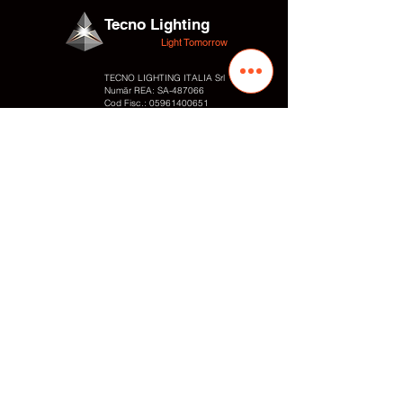
Tecno Lighting
Light Tomorrow
TECNO LIGHTING ITALIA Srl
Număr REA: SA-487066
Cod Fisc.:
05961400651
Număr TVA:
05961400651
Adresa
Str. Valentino Fortunato 10
Zona Industrială
84095 – Giffoni Valle Piana (SA) Italia
Contacte
Tel.:
+39 089866010
Fax: +
39 0899828054
Cell. / WhatsApp:
+39 3497848818
E-mail: info
@tecnolighting.it
E-mail: tecnolightingsrl@yahoo.com
Web: www.tecnolighting.net
Link