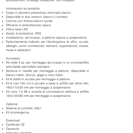
policarbonato, di design ultrasottile, LED integrato.
Informazioni sul prodotto
Corpo in alluminio pressofuso verniciato
bianco
Disponibile in due versioni: bianco o
cromato
Cornice con finitura bianco lucido
Diffusore in policarbonato opaco
Ottica fissa LED
Grado di protezione: IP20
Installazione: ad incasso, a plafone oppure a sospensione
Particolarmente indicato per l’illuminazione di uffici, scuole,
alberghi, centri commerciali, ristoranti, supermercati, mostre,
musei e abitazioni.
Accessori:
Kit molle 4 pz.
per montaggio da incasso in un controsoffitto
smontabile pannellato standard
Struttura in metallo per montaggio a plafone, disponibile in
bianco matto, bronzo, grigio e nero matto
Kit 6 staffe in acciaio per montaggio a plafone
Kit 6 cavi 150 cm in acciaio e base a soffitto per driver dim.
160x110x35 mm per montaggio a sospensione
Kit cavo 1,5 Mt e scatola di connessione elettrica a soffitto
120x120x60 mm per montaggio a sospensione
Optional
Sistema di controllo: DALI
Kit di emergenza
Download
Certificato CE
Opuscolo
Immagine prodotto