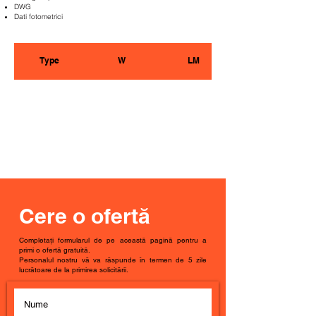
DWG
Dati fotometrici
Type
W
LM
Cere o ofertă
Completați formularul de pe această pagină pentru a
primi o ofertă gratuită.
Personalul nostru vă va răspunde în termen de 5 zile
lucrătoare de la primirea solicitării.