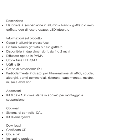
Descrizione
Plafoniera a sospensione
in alluminio bianco goffrato o nero
goffrato con diffusore opaco, LED integrato.
Informazioni sul prodotto
Corpo in alluminio pressofuso
Finitura bianco goffrato o nero goffrato
Disponibile in due dimensioni: da 1 o 2 metri
Diffusore opaco in PMMA
Ottica fissa LED SMD
UGR <19
Grado di protezione: IP20
Particolarmente indicato per l’illuminazione di uffici, scuole,
alberghi, centri commerciali, ristoranti, supermercati, mostre,
musei e abitazioni.
Accessori
Kit 6 cavi 150 cm e staffe in acciaio per montaggio a
sospensione
Optional
Sistema di controllo: DALI
Kit di emergenza
Download
Certificato CE
Opuscolo
Immagine prodotto