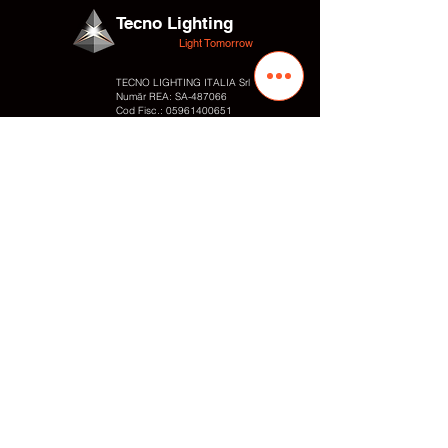
Tecno Lighting
Light Tomorrow
TECNO LIGHTING ITALIA Srl
Număr REA: SA-487066
Cod Fisc.:
05961400651
Număr TVA:
05961400651
Adresa
Str. Valentino Fortunato 10
Zona Industrială
84095 – Giffoni Valle Piana (SA) Italia
Contacte
Tel.:
+39 089866010
Fax: +
39 0899828054
Cell. / WhatsApp:
+39 3497848818
E-mail: info
@tecnolighting.it
E-mail: tecnolightingsrl@yahoo.com
Web: www.tecnolighting.net
Link