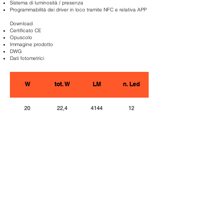
Sistema di luminosità / presenza
Programmabilità dei driver in loco tramite NFC e relativa APP
Download
Certificato CE
Opuscolo
Immagine prodotto
DWG
Dati fotometrici
W
tot. W
LM
n. Led
20
22,4
4144
12