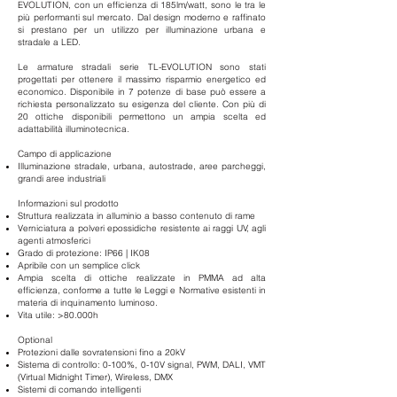
EVOLUTION, con un efficienza di 185lm/watt, sono le tra le
più performanti sul mercato. Dal design moderno e raffinato
si prestano per un utilizzo per illuminazione urbana e
stradale a LED.
Le armature stradali serie TL-EVOLUTION sono stati
progettati per ottenere il massimo risparmio energetico ed
economico. Disponibile in 7 potenze di base può essere a
richiesta personalizzato su esigenza del cliente. Con più di
20 ottiche disponibili permettono un ampia scelta ed
adattabilità illuminotecnica.
Campo di applicazione
Illuminazione stradale, urbana, autostrade, aree parcheggi,
grandi aree industriali
Informazioni sul prodotto
Struttura realizzata in alluminio a basso contenuto di rame
Verniciatura a polveri epossidiche resistente ai raggi UV, agli
agenti atmosferici
Grado di protezione: IP66 | IK08
Apribile con un semplice click
Ampia scelta di ottiche realizzate in PMMA ad alta
efficienza, conforme a tutte le Leggi e Normative esistenti in
materia di inquinamento luminoso.
Vita utile: >80.000h
Optional
Protezioni dalle sovratensioni fino a 20kV
Sistema di controllo: 0-100%, 0-10V signal, PWM, DALI, VMT
(Virtual Midnight Timer), Wireless, DMX
Sistemi di comando intelligenti