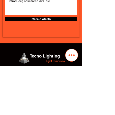
Cere o ofertă
Tecno Lighting
Light Tomorrow
TECNO LIGHTING ITALIA Srl
Număr REA: SA-487066
Cod Fisc.:
05961400651
Număr TVA:
05961400651
Adresa
Str. Valentino Fortunato 10
Zona Industrială
84095 – Giffoni Valle Piana (SA) Italia