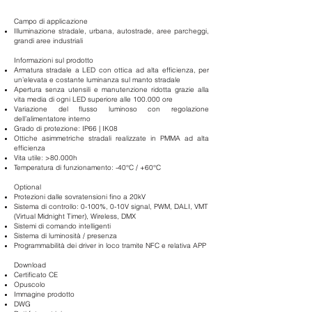
Campo di applicazione
Illuminazione stradale, urbana, autostrade, aree parcheggi,
grandi aree industriali
Informazioni sul prodotto
Armatura stradale a LED con ottica ad alta efficienza, per
un’elevata e costante luminanza sul manto stradale
Apertura senza utensili e manutenzione ridotta grazie alla
vita media di ogni LED superiore alle 100.000 ore
Variazione del flusso luminoso con regolazione
dell’alimentatore interno
Grado di protezione: IP66 | IK08
Ottiche asimmetriche stradali realizzate in PMMA ad alta
efficienza
Vita utile: >80.000h
Temperatura di funzionamento: -40°C / +60°C
Optional
Protezioni dalle sovratensioni fino a 20kV
Sistema di controllo: 0-100%, 0-10V signal, PWM, DALI, VMT
(Virtual Midnight Timer), Wireless, DMX
Sistemi di comando intelligenti
Sistema di luminosità / presenza
Programmabilità dei driver in loco tramite NFC e relativa APP
Download
Certificato CE
Opuscolo
Immagine prodotto
DWG