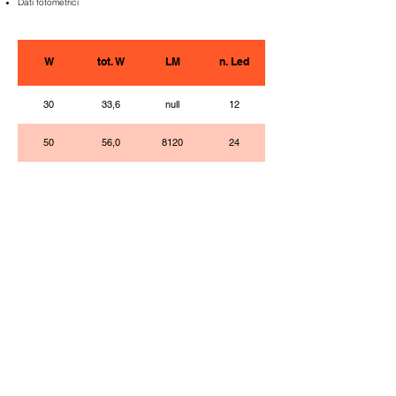
Dati fotometrici
W
tot. W
LM
n. Led
30
33,6
null
12
50
56,0
8120
24