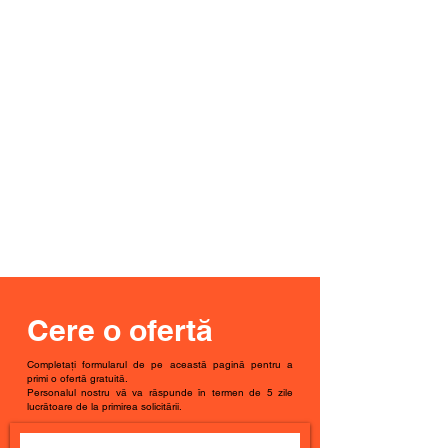
Cere o ofertă
Completați formularul de pe această pagină pentru a
primi o ofertă gratuită.
Personalul nostru vă va răspunde în termen de 5 zile
lucrătoare de la primirea solicitării.