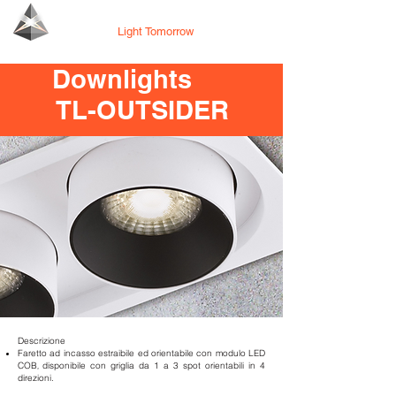
Tecno Lighting
Light Tomorrow
Downlights
TL-OUTSIDER
Descrizione
Faretto ad incasso estraibile ed orientabile con modulo LED
COB
disponibile con griglia da 1 a 3 spot orientabili in 4
,
direzioni.