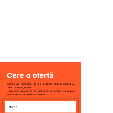
Cere o ofertă
Completați formularul de pe această pagină pentru a
primi o ofertă gratuită.
Personalul nostru vă va răspunde în termen de 5 zile
lucrătoare de la primirea solicitării.