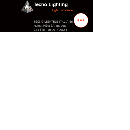
Tecno Lighting
Light Tomorrow
TECNO LIGHTING ITALIA Srl
Număr REA: SA-487066
Cod Fisc.:
05961400651
Număr TVA:
05961400651
Adresa
Str. Valentino Fortunato 10
Zona Industrială
84095 – Giffoni Valle Piana (SA) Italia
Contacte
Tel.:
+39 089866010
Fax: +
39 0899828054
Cell. / WhatsApp:
+39 3497848818
E-mail: info
@tecnolighting.it
E-mail: tecnolightingsrl@yahoo.com
Web: www.tecnolighting.net
Link