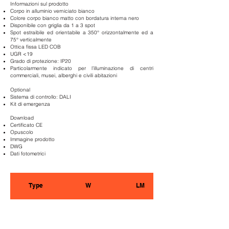
Informazioni sul prodotto
Corpo in alluminio verniciato bianco
Colore corpo bianco matto con bordatura interna nero
Disponibile con griglia da 1 a 3 spot
Spot estraibile ed orientabile a 350° orizzontalmente ed a
75° verticalmente
Ottica fissa LED COB
UGR <19
Grado di protezione: IP20
Particolarmente indicato per l’illuminazione di centri
commerciali, musei, alberghi e civili abitazioni
Optional
Sistema di controllo: DALI
Kit di emergenza
Download
Certificato CE
Opuscolo
Immagine prodotto
DWG
Dati fotometrici
Type
W
LM