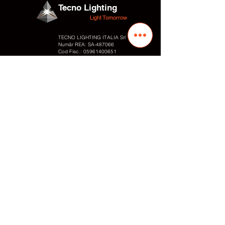
Tecno Lighting
Light Tomorrow
TECNO LIGHTING ITALIA Srl
Număr REA: SA-487066
Cod Fisc.:
05961400651
Număr TVA:
05961400651
Adresa
Str. Valentino Fortunato 10
Zona Industrială
84095 – Giffoni Valle Piana (SA) Italia
Contacte
Tel.:
+39 089866010
Fax: +
39 0899828054
Cell. / WhatsApp:
+39 3497848818
E-mail: info
@tecnolighting.it
E-mail: tecnolightingsrl@yahoo.com
Web: www.tecnolighting.net
Link