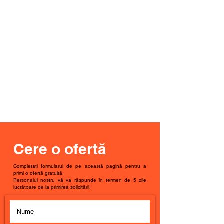
Cere o ofertă
Completați formularul de pe această pagină pentru a
primi o ofertă gratuită.
Personalul nostru vă va răspunde în termen de 5 zile
lucrătoare de la primirea solicitării.