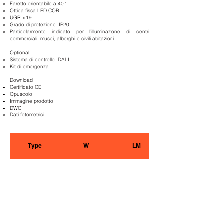
Faretto orientabile a 40°
Ottica fissa LED COB
UGR <19
Grado di protezione: IP20
Particolarmente indicato per l’illuminazione di centri
commerciali, musei, alberghi e civili abitazioni
Optional
Sistema di controllo: DALI
Kit di emergenza
Download
Certificato CE
Opuscolo
Immagine prodotto
DWG
Dati fotometrici
Type
W
LM