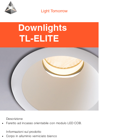
Tecno Lighting
Light Tomorrow
Downlights
TL-ELITE
Descrizione
Faretto ad incasso orientabile con modulo LED COB.
Informazioni sul prodotto
Corpo in alluminio verniciato bianco